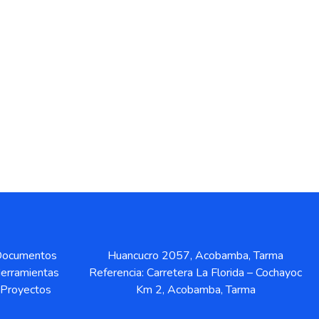
ocumentos
Huancucro 2057, Acobamba, Tarma
erramientas
Referencia: Carretera La Florida – Cochayoc
Proyectos
Km 2, Acobamba, Tarma