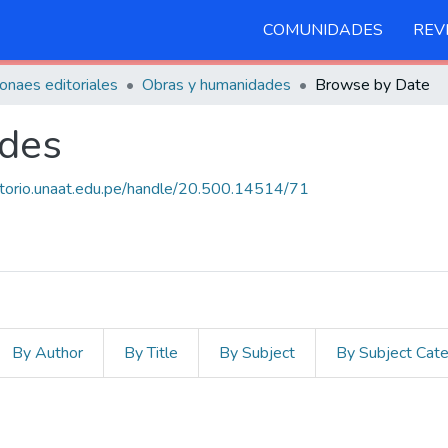
COMUNIDADES
REV
onaes editoriales
Obras y humanidades
Browse by Date
des
sitorio.unaat.edu.pe/handle/20.500.14514/71
By Author
By Title
By Subject
By Subject Cat