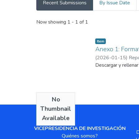
Recent Submissions
By Issue Date
Recent Submissions
Now showing
1 - 1 of 1
Item
Anexo 1: Format
(
2026-01-15
)
Rep
Descargar y rellena
No
Thumbnail
Available
VICEPRESIDENCIA DE INVESTIGACIÓN
D
Quiénes somos?