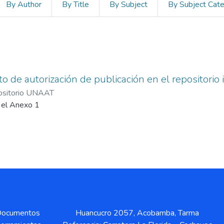
By Author
By Title
By Subject
By Subject Cat
o de autorización de publicación en el repositorio
ositorio UNAAT
r el Anexo 1
ocumentos
Huancucro 2057, Acobamba, Tarma