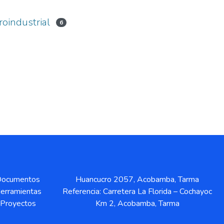
roindustrial
6
ocumentos
Huancucro 2057, Acobamba, Tarma
erramientas
Referencia: Carretera La Florida – Cochayoc
Proyectos
Km 2, Acobamba, Tarma