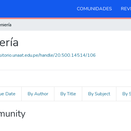
COMUNIDADES
REV
niería
ería
ositorio.unaat.edu.pe/handle/20.500.14514/106
ue Date
By Author
By Title
By Subject
By 
mmunity