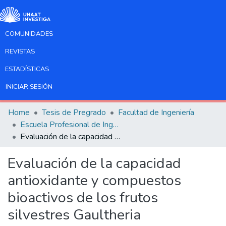
COMUNIDADES
REVISTAS
ESTADÍSTICAS
INICIAR SESIÓN
Home
Tesis de Pregrado
Facultad de Ingeniería
Escuela Profesional de Ingeniería Agroindustrial
Evaluación de la capacidad antioxidante y compuestos bioactivos de los frutos silvestres Gaultheria Myrsinoides Kunth y Gaultheria Glomerata (Cav.) Sleumer en estado fresco y nanoencapsulado
Evaluación de la capacidad
antioxidante y compuestos
bioactivos de los frutos
silvestres Gaultheria