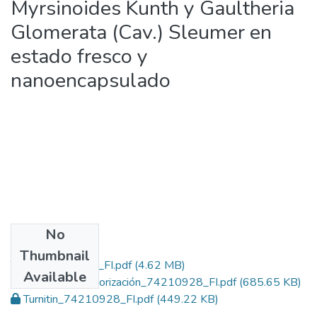
Myrsinoides Kunth y Gaultheria
Glomerata (Cav.) Sleumer en
estado fresco y
nanoencapsulado
No
Files
Thumbnail
Tesis_74210928_FI.pdf
(4.62 MB)
Available
Formato de autorización_74210928_FI.pdf
(685.65 KB)
Turnitin_74210928_FI.pdf
(449.22 KB)